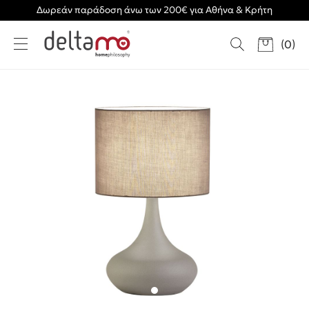
Δωρεάν παράδοση άνω των 200€ για Αθήνα & Κρήτη
(
0
)