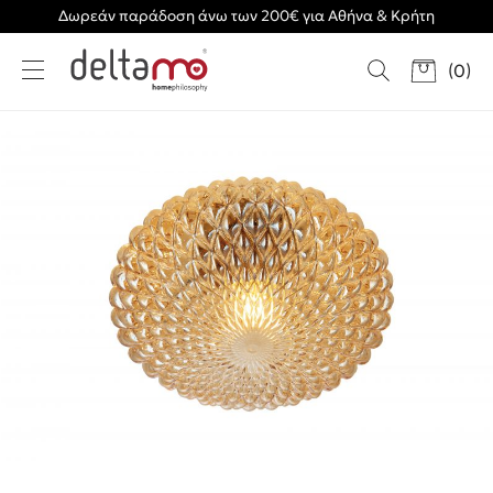
Δωρεάν παράδοση άνω των 200€ για Αθήνα & Κρήτη
(
0
)