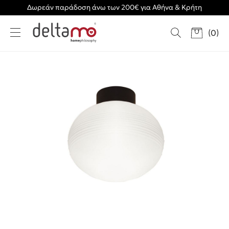
Δωρεάν παράδοση άνω των 200€ για Αθήνα & Κρήτη
(
0
)