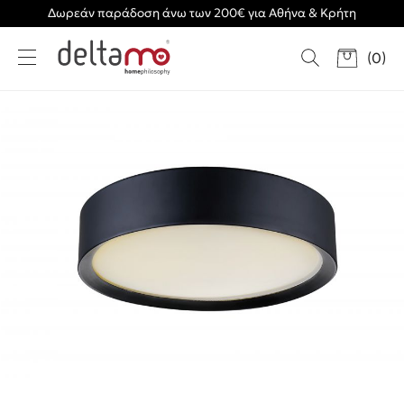
Δωρεάν παράδοση άνω των 200€ για Αθήνα & Κρήτη
(
0
)