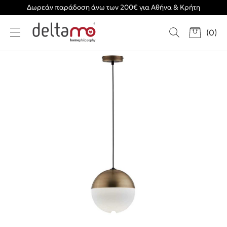
Δωρεάν παράδοση άνω των 200€ για Αθήνα & Κρήτη
(
0
)