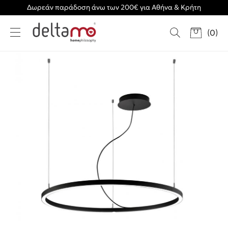
Δωρεάν παράδοση άνω των 200€ για Αθήνα & Κρήτη
(
0
)