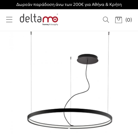
Δωρεάν παράδοση άνω των 200€ για Αθήνα & Κρήτη
(
0
)