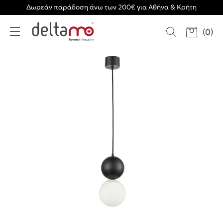
Δωρεάν παράδοση άνω των 200€ για Αθήνα & Κρήτη
(
0
)