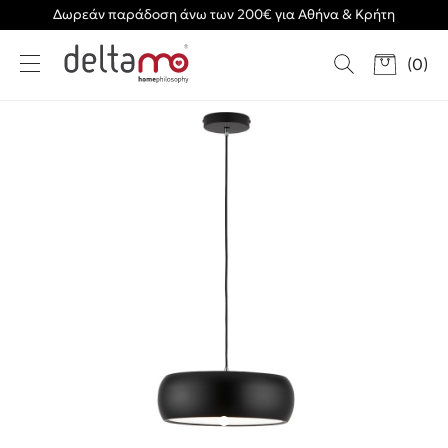
Δωρεάν παράδοση άνω των 200€ για Αθήνα & Κρήτη
(
0
)