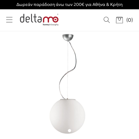
Δωρεάν παράδοση άνω των 200€ για Αθήνα & Κρήτη
(
0
)