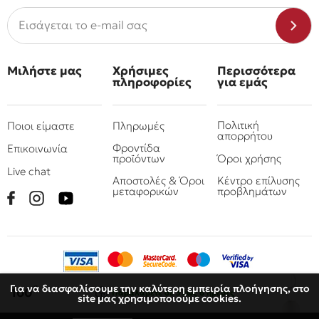
Μιλήστε μας
Χρήσιμες
Περισσότερα
πληροφορίες
για εμάς
Πολιτική
Ποιοι είμαστε
Πληρωμές
απορρήτου
Φροντίδα
Επικοινωνία
προϊόντων
Όροι χρήσης
Live chat
Αποστολές & Όροι
Κέντρο επίλυσης
μεταφορικών
προβλημάτων
Για να διασφαλίσουμε την καλύτερη εμπειρία πλοήγησης, στο
€
100
Παραλάβετε
σε 3 έως 6 ημέρες
site μας χρησιμοποιούμε cookies.
© 2010 - 2026 Όμιλος επιχειρήσεων Πιτσουλάκης
Ρομπογιαννάκης