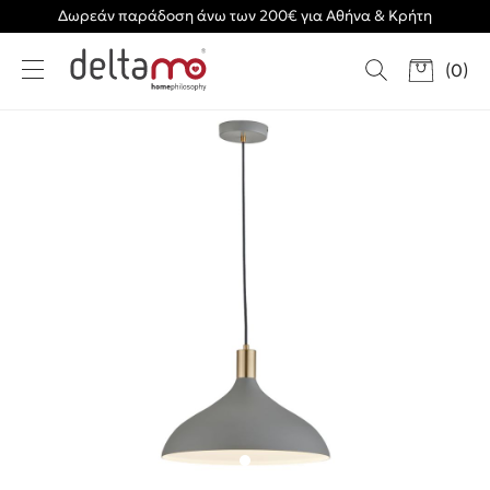
Δωρεάν παράδοση άνω των 200€ για Αθήνα & Κρήτη
(
0
)