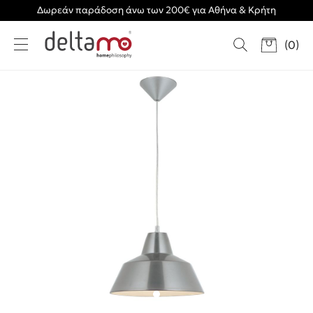
Δωρεάν παράδοση άνω των 200€ για Αθήνα & Κρήτη
(
0
)