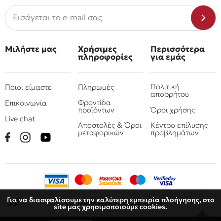
Μιλήστε μας
Χρήσιμες
Περισσότερα
πληροφορίες
για εμάς
Πολιτική
Ποιοι είμαστε
Πληρωμές
απορρήτου
Φροντίδα
Επικοινωνία
προϊόντων
Όροι χρήσης
Live chat
Αποστολές & Όροι
Κέντρο επίλυσης
μεταφορικών
προβλημάτων
Για να διασφαλίσουμε την καλύτερη εμπειρία πλοήγησης, στο
€
33
Παραλάβετε
σε 3 έως 6 ημέρες
site μας χρησιμοποιούμε cookies.
© 2010 - 2026 Όμιλος επιχειρήσεων Πιτσουλάκης
Ρομπογιαννάκης