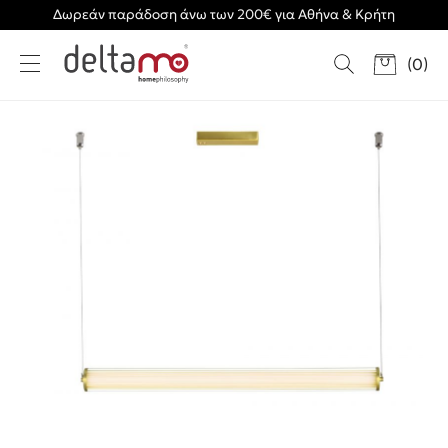
Δωρεάν παράδοση άνω των 200€ για Αθήνα & Κρήτη
(
0
)