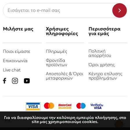
Μιλήστε μας
Χρήσιμες
Περισσότερα
πληροφορίες
για εμάς
Πολιτική
Ποιοι είμαστε
Πληρωμές
απορρήτου
Φροντίδα
Επικοινωνία
προϊόντων
Όροι χρήσης
Live chat
Αποστολές & Όροι
Κέντρο επίλυσης
μεταφορικών
προβλημάτων
Για να διασφαλίσουμε την καλύτερη εμπειρία πλοήγησης, στο
€
95
Παραλάβετε
σε 3 έως 6 ημέρες
site μας χρησιμοποιούμε cookies.
© 2010 - 2026 Όμιλος επιχειρήσεων Πιτσουλάκης
Ρομπογιαννάκης