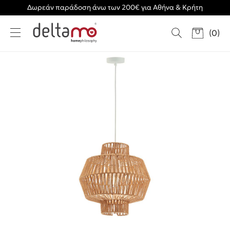
Δωρεάν παράδοση άνω των 200€ για Αθήνα & Κρήτη
(
0
)