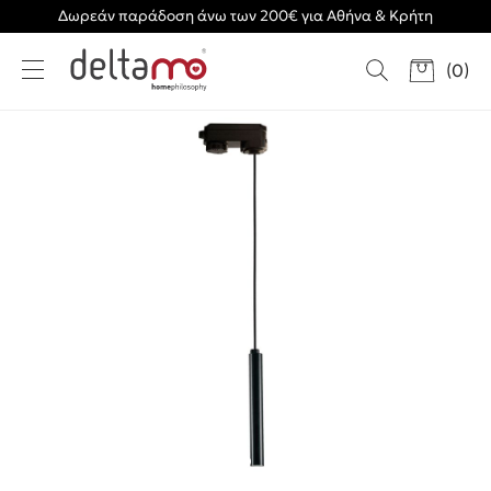
Δωρεάν παράδοση άνω των 200€ για Αθήνα & Κρήτη
(
0
)