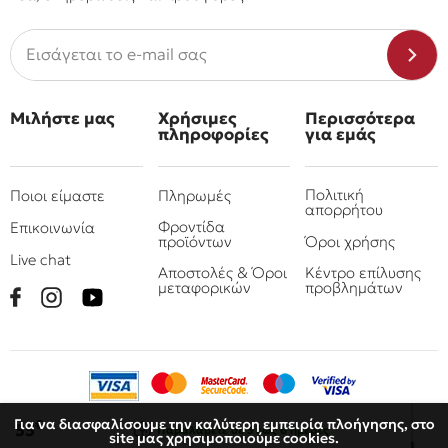
Μιλήστε μας
Χρήσιμες
Περισσότερα
πληροφορίες
για εμάς
Πολιτική
Ποιοι είμαστε
Πληρωμές
απορρήτου
Φροντίδα
Επικοινωνία
προϊόντων
Όροι χρήσης
Live chat
Αποστολές & Όροι
Κέντρο επίλυσης
μεταφορικών
προβλημάτων
Για να διασφαλίσουμε την καλύτερη εμπειρία πλοήγησης, στο
€
55
Παραλάβετε
σε 3 έως 6 ημέρες
site μας χρησιμοποιούμε cookies.