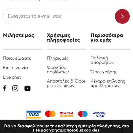
Μιλήστε μας
Χρήσιμες
Περισσότερα
πληροφορίες
για εμάς
Πολιτική
Ποιοι είμαστε
Πληρωμές
απορρήτου
Φροντίδα
Επικοινωνία
προϊόντων
Όροι χρήσης
Live chat
Αποστολές & Όροι
Κέντρο επίλυσης
μεταφορικών
προβλημάτων
Για να διασφαλίσουμε την καλύτερη εμπειρία πλοήγησης, στο
€
63
Παραλάβετε
σε 3 έως 6 ημέρες
site μας χρησιμοποιούμε cookies.