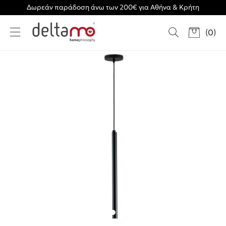
Δωρεάν παράδοση άνω των 200€ για Αθήνα & Κρήτη
(
0
)