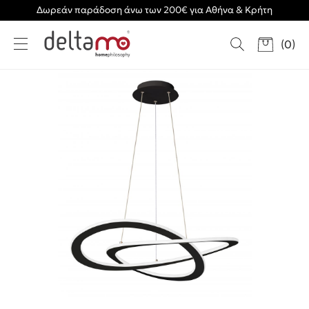
Δωρεάν παράδοση άνω των 200€ για Αθήνα & Κρήτη
(
0
)