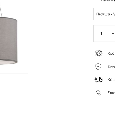
Πιστωτικ
Χρό
Εγγ
Κόσ
Επι