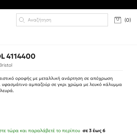
(
0
)
L 4114400
ristol
τιστικό οροφής με μεταλλική ανάρτηση σε απόχρωση
ι υφασμάτινο αμπαζούρ σε γκρι χρώμα με λευκό κάλυμμα
πλευρά.
τε τώρα και παραλάβετέ το περίπου
σε 3 έως 6
ς