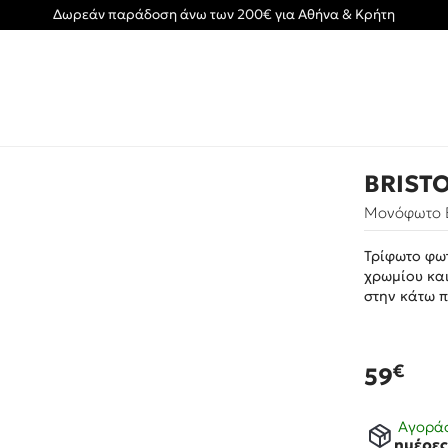
Δωρεάν παράδοση άνω των 200€ για Αθήνα & Κρήτη
BRISTO
Μονόφωτο B
Τρίφωτο φω
χρωμίου κα
στην κάτω 
€
59
Αγοράσ
ημέρε