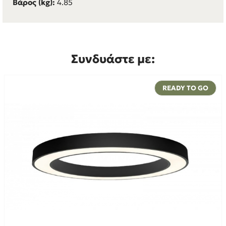
Βάρος (kg):
4.85
Συνδυάστε με:
READY TO GO