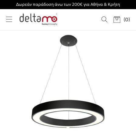
Δωρεάν παράδοση άνω των 200€ για Αθήνα & Κρήτη
(
0
)