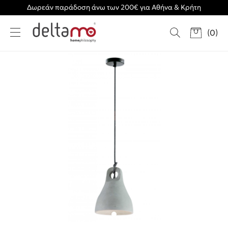
Δωρεάν παράδοση άνω των 200€ για Αθήνα & Κρήτη
(
0
)