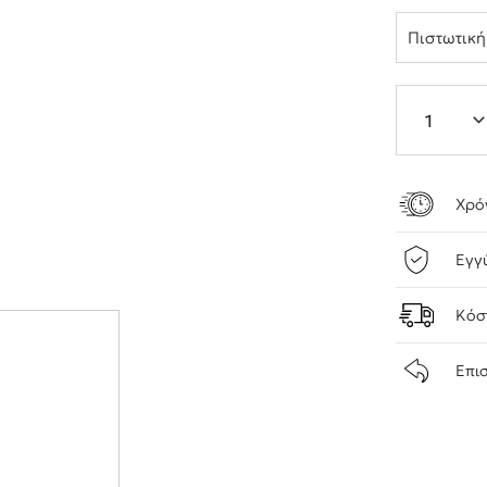
Πιστωτικ
Χρό
Εγγ
Κόσ
Επι