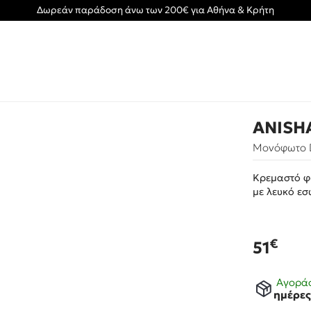
Δωρεάν παράδοση άνω των 200€ για Αθήνα & Κρήτη
ANISH
Μονόφωτο D
Κρεμαστό φ
με λευκό ε
€
51
Αγοράσ
ημέρε