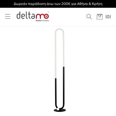
Δωρεάν παράδοση άνω των 200€ για Αθήνα & Κρήτη
(
0
)