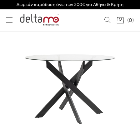
Δωρεάν παράδοση άνω των 200€ για Αθήνα & Κρήτη
(
0
)