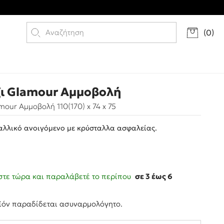
(
0
)
ι Glamour Αμμοβολή
mour Αμμοβολή 110(170) x 74 x 75
ταλλικό ανοιγόμενο με κρύσταλλα ασφαλείας.
τε τώρα και παραλάβετέ το περίπου
σε 3 έως 6
ς
ϊόν παραδίδεται ασυναρμολόγητο.