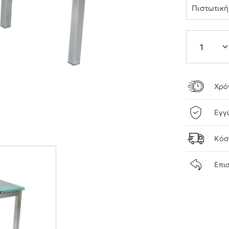
Πιστωτικ
Χρό
Εγγ
Κόσ
Επι