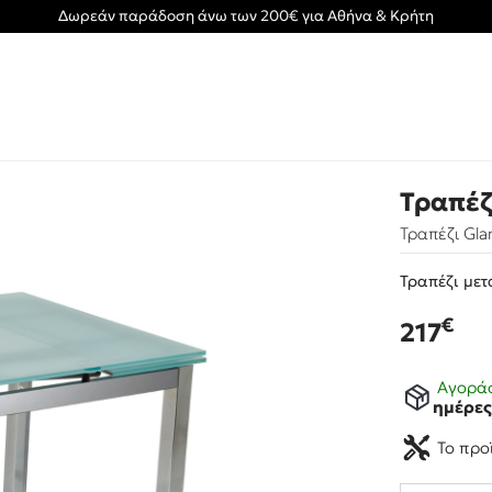
Δωρεάν παράδοση άνω των 200€ για Αθήνα & Κρήτη
Τραπέζ
Τραπέζι Gla
Τραπέζι με
€
217
Αγοράσ
ημέρε
Το προ