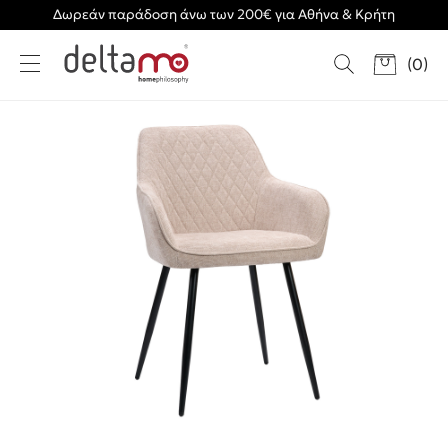
Δωρεάν παράδοση άνω των 200€ για Αθήνα & Κρήτη
(
0
)