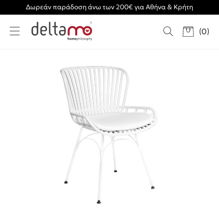
Δωρεάν παράδοση άνω των 200€ για Αθήνα & Κρήτη
(
0
)