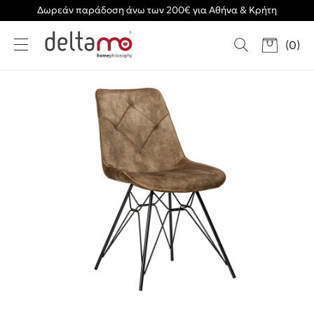
Δωρεάν παράδοση άνω των 200€ για Αθήνα & Κρήτη
(
0
)