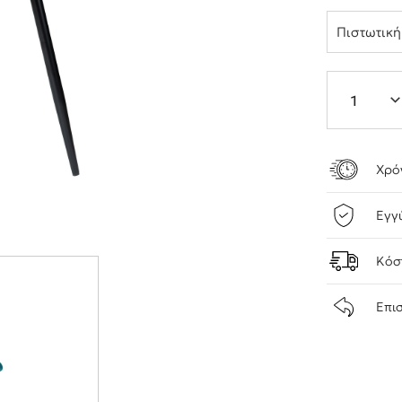
Πιστωτικ
Χρό
Εγγ
Κόσ
Επι