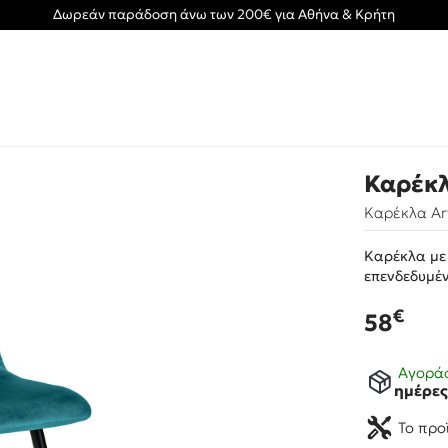
Δωρεάν παράδοση άνω των 200€ για Αθήνα & Κρήτη
Καρέκλ
Καρέκλα Art
Καρέκλα με
επενδεδυμέν
€
58
Αγοράσ
ημέρε
Το προ