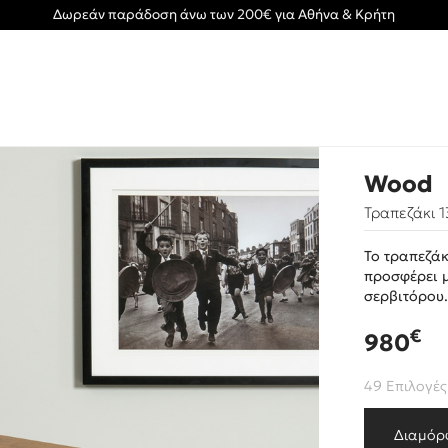
Δωρεάν παράδοση άνω των 200€ για Αθήνα & Κρήτη
Wood
Τραπεζάκι 
Το τραπεζάκ
προσφέρει μ
σερβιτόρου
€
980
49 Επιλογές
Διαμόρ