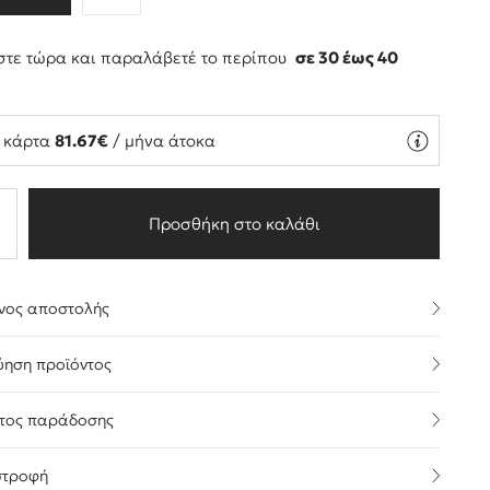
τε τώρα και παραλάβετέ το περίπου
σε 30 έως 40
ς
ή κάρτα
81.67€
/ μήνα άτοκα
Προσθήκη στο καλάθι
νος αποστολής
ύηση προϊόντος
τος παράδοσης
στροφή