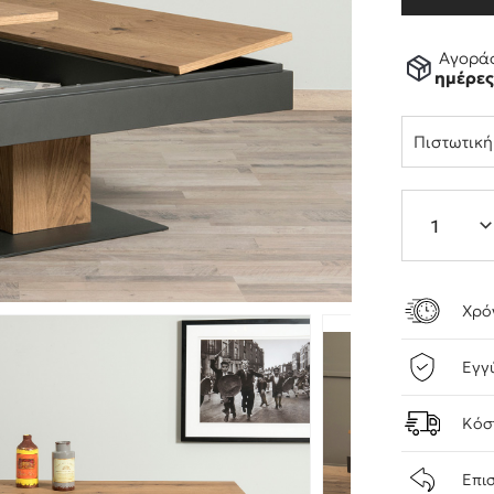
Αγοράσ
ημέρε
Πιστωτικ
Χρό
Εγγ
Κόσ
Επι