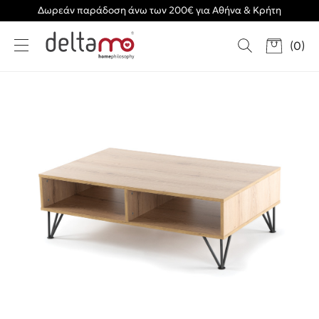
Δωρεάν παράδοση άνω των 200€ για Αθήνα & Κρήτη
(
0
)