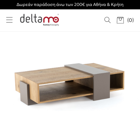
Δωρεάν παράδοση άνω των 200€ για Αθήνα & Κρήτη
(
0
)