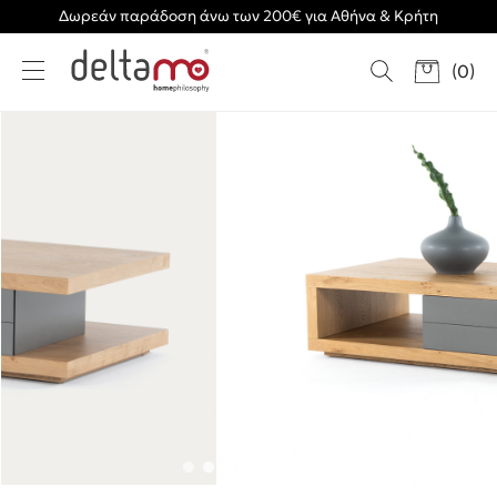
Δωρεάν παράδοση άνω των 200€ για Αθήνα & Κρήτη
(
0
)