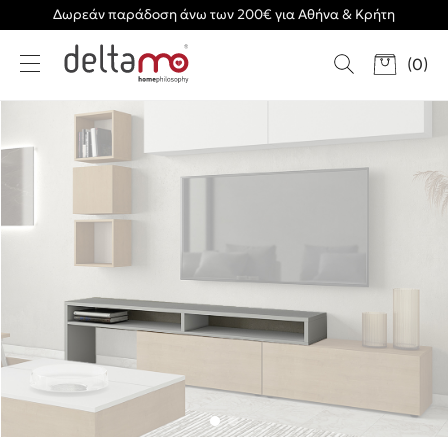
Δωρεάν παράδοση άνω των 200€ για Αθήνα & Κρήτη
(
0
)