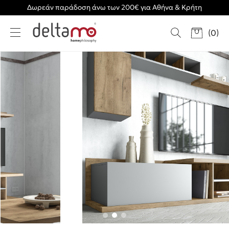
Δωρεάν παράδοση άνω των 200€ για Αθήνα & Κρήτη
(
0
)