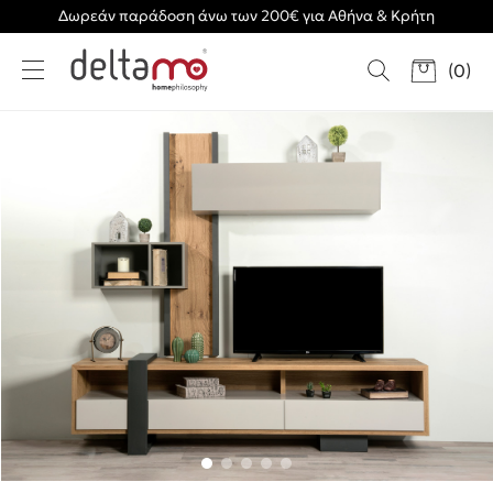
Δωρεάν παράδοση άνω των 200€ για Αθήνα & Κρήτη
(
0
)