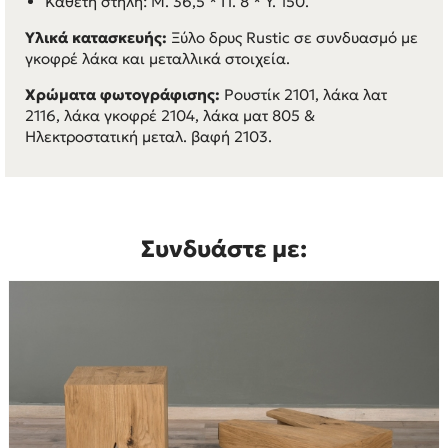
Κάθετη στήλη: Μ. 36,5 * Π. 8 * Υ. 150.
Υλικά κατασκευής:
Ξύλο δρυς Rustic σε συνδυασμό με
γκοφρέ λάκα και μεταλλικά στοιχεία.
Χρώματα φωτογράφισης:
Ρουστίκ 2101, λάκα λατ
2116, λάκα γκοφρέ 2104, λάκα ματ 805 &
Ηλεκτροστατική μεταλ. βαφή 2103.
Συνδυάστε με: