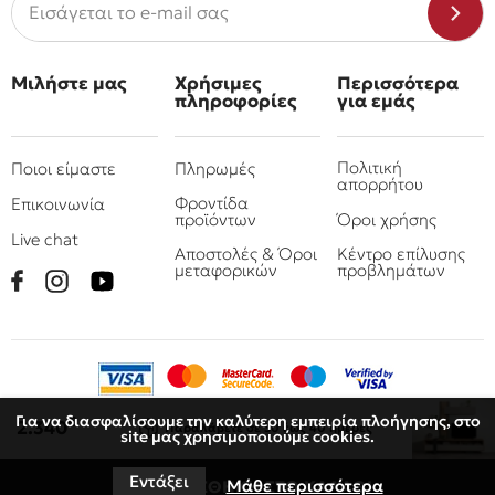
Μιλήστε μας
Χρήσιμες
Περισσότερα
πληροφορίες
για εμάς
Πολιτική
Ποιοι είμαστε
Πληρωμές
απορρήτου
Φροντίδα
Επικοινωνία
προϊόντων
Όροι χρήσης
Live chat
Αποστολές & Όροι
Κέντρο επίλυσης
μεταφορικών
προβλημάτων
Για να διασφαλίσουμε την καλύτερη εμπειρία πλοήγησης, στο
€
2.340
Παραλάβετε
σε 30 έως 40 ημέρες
site μας χρησιμοποιούμε cookies.
© 2010 - 2026 Όμιλος επιχειρήσεων Πιτσουλάκης
Ρομπογιαννάκης
Εντάξει
Μάθε περισσότερα
ΠΡΟΣΘΗΚΗ ΣΤΟ ΚΑΛΑΘΙ