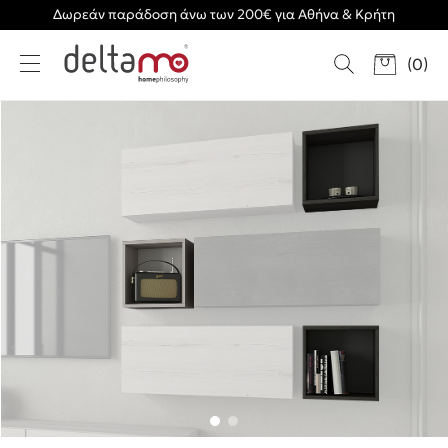
Δωρεάν παράδοση άνω των 200€ για Αθήνα & Κρήτη
(
0
)