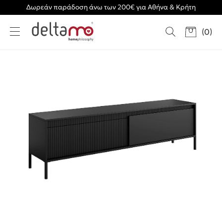
Δωρεάν παράδοση άνω των 200€ για Αθήνα & Κρήτη
(
0
)