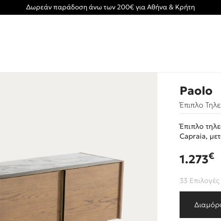
Δωρεάν παράδοση άνω των 200€ για Αθήνα & Κρήτη
Paolo
Έπιπλο Τηλ
Έπιπλο τηλ
Capraia, με
€
1.273
33 Επιλογές
Διαμόρ