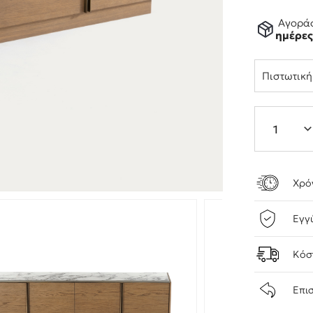
Αγοράσ
ημέρε
Πιστωτικ
Χρό
Εγγ
Κόσ
Επι