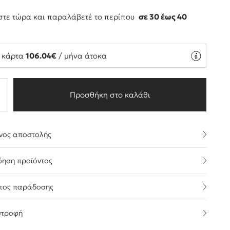
τε τώρα και παραλάβετέ το περίπου
σε 30 έως 40
ς
ή κάρτα
106.04€
/ μήνα άτοκα
Προσθήκη στο καλάθι
νος αποστολής
ύηση προϊόντος
τος παράδοσης
στροφή