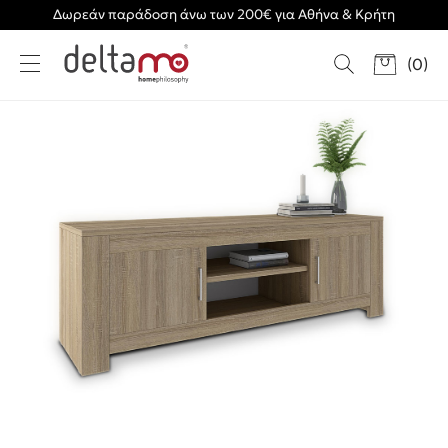
Δωρεάν παράδοση άνω των 200€ για Αθήνα & Κρήτη
(
0
)