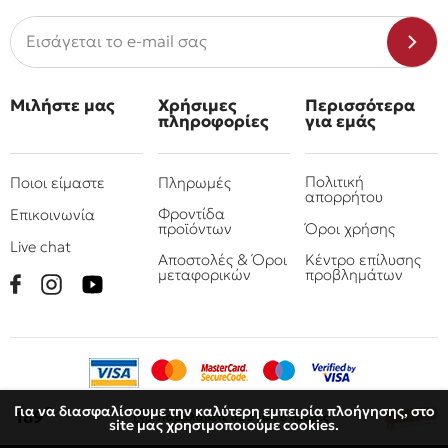
Μιλήστε μας
Χρήσιμες
Περισσότερα
πληροφορίες
για εμάς
Πολιτική
Ποιοι είμαστε
Πληρωμές
απορρήτου
Φροντίδα
Επικοινωνία
προϊόντων
Όροι χρήσης
Live chat
Αποστολές & Όροι
Κέντρο επίλυσης
μεταφορικών
προβλημάτων
Για να διασφαλίσουμε την καλύτερη εμπειρία πλοήγησης, στο
€
189
Παραλάβετε
σε 3 έως 6 ημέρες
site μας χρησιμοποιούμε cookies.
© 2010 - 2026 Όμιλος επιχειρήσεων Πιτσουλάκης