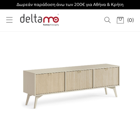
Δωρεάν παράδοση άνω των 200€ για Αθήνα & Κρήτη
(
0
)