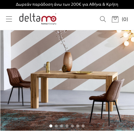
Δωρεάν παράδοση άνω των 200€ για Αθήνα & Κρήτη
(
0
)